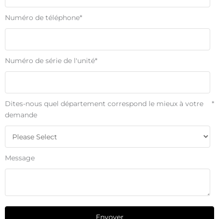
Numéro de téléphone
*
Numéro de série de l'unité
*
Dites-nous quel département correspond le mieux à votre
*
demande
Message