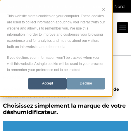
Skip
Service direct du fabricant dans toute Amérique du Nord
to
content
This website stores cookies on your computer. These cookies
are used to collect information about how you interact with our
website and allow us to remember you. We use this
information in order to improve and customize your browsing
experience and for analytics and metrics about our visitors
both on this website and other media.
Domicile
Ressources
Manuels
If you decline, your information won’t be tracked when you
visit this website. A single cookie will be used in your browser
NOTRE
to remember your preference not to be tracked.
MANUELS
Accept
Decline
Accéder aux manuels d’installation, d’utilisation et de
maintenance et du contrôleur.
Choisissez simplement la marque de votre
déshumidificateur.